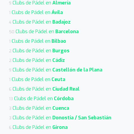
Clubs de Pádel en
Almería
9
Clubs de Pádel en
Ávila
1
Clubs de Pádel en
Badajoz
4
Clubs de Pádel en
Barcelona
50
Clubs de Pádel en
Bilbao
1
Clubs de Pádel en
Burgos
2
Clubs de Pádel en
Cádiz
2
Clubs de Pádel en
Castellón de la Plana
9
Clubs de Pádel en
Ceuta
1
Clubs de Pádel en
Ciudad Real
6
Clubs de Pádel en
Córdoba
13
Clubs de Pádel en
Cuenca
3
Clubs de Pádel en
Donostia / San Sebastián
3
Clubs de Pádel en
Girona
6