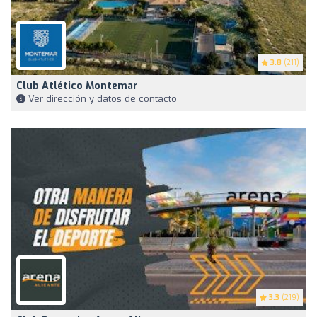
3.8
(211)
Club Atlético Montemar
Ver dirección y datos de contacto
3.3
(219)