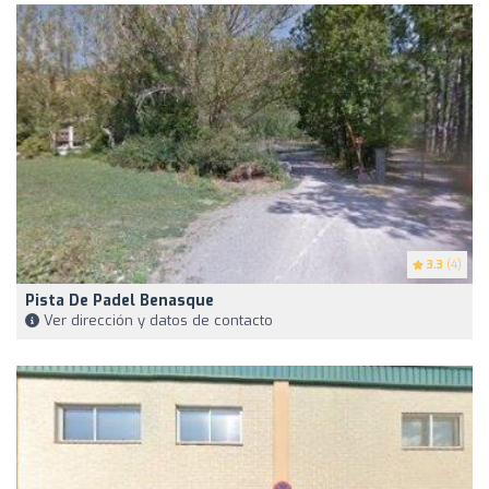
3.3
(4)
Pista De Padel Benasque
Ver dirección y datos de contacto