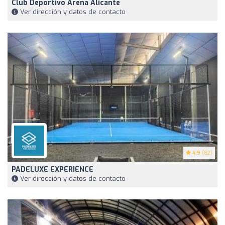
Club Deportivo Arena Alicante
Ver dirección y datos de contacto
4.9
(82)
PADELUXE EXPERIENCE
Ver dirección y datos de contacto