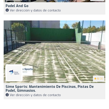
Padel And Go
Ver dirección y datos de contacto
5
(3)
Sime Sports: Mantenimiento De Piscinas, Pistas De
Padel, Gimnasios.
Ver dirección y datos de contacto