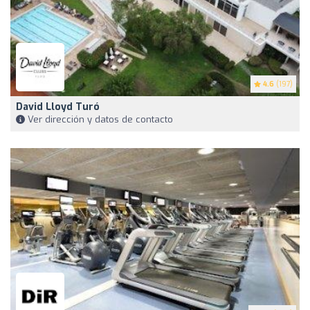
4.6
(197)
David Lloyd Turó
Ver dirección y datos de contacto