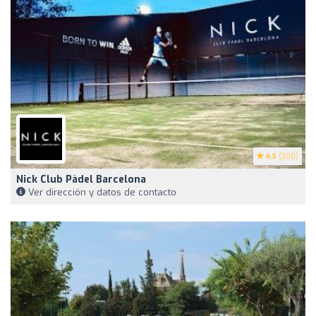
4.5
(200)
Nick Club Pàdel Barcelona
Ver dirección y datos de contacto