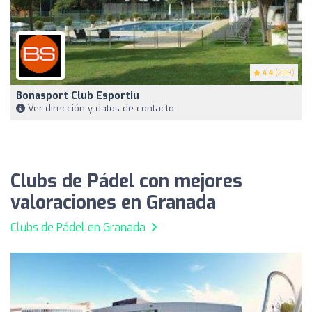
4.4
(209)
Bonasport Club Esportiu
Ver dirección y datos de contacto
Clubs de Pádel con mejores
valoraciones en Granada
Clubs de Pádel en Granada