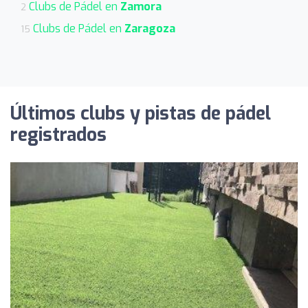
Clubs de Pádel en
Zamora
2
Clubs de Pádel en
Zaragoza
15
Últimos clubs y pistas de pádel
registrados