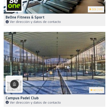
3.5
(198)
BeOne Fitness & Sport
Ver dirección y datos de contacto
4.1
(124)
Campus Padel Club
Ver dirección y datos de contacto