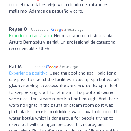
todo el material es viejo y el cuidado del mismo es
malisimo. Además de pequeño y caro.
Reyes O
Publicada en
2 years ago
Experiencia fantástica:
Hemos estado en fisioterapia
Arturo Bernabéu y genial. Un profesional de categoría,
recomendable 100%
Kat M
Publicada en
2 years ago
Experiencia positiva:
Used the pool and spa, I paid for a
day pass to use all the facilities including spa but wasn't
given anything to access the entrance to the spa, I had
to keep asking staff to let me in. The pool and sauna
were nice. The steam room isn't hot enough. And there
were no lights in the sauna or steam room so it was
pitch black. There is no drinking water available to re fill
water bottle which is dangerous for people trying to
exercise. I will use again because it is nearby and
convenient. But I prefer sgo wellness in Alicante and it's