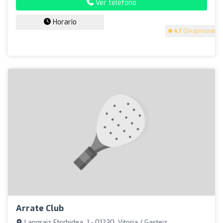
Ver teléfono
Horario
4.7
(54 opiniones)
Arrate Club
Langraiz Etorbidea, 1 - 01230, Vitoria / Gasteiz