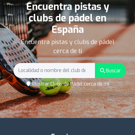
Encuentra pistas y
clubs de pádel en
España
Encuentra pistas y clubs de pádel
cerca de ti
Buscar
Mostrar Clubs de Pádel cerca de mí