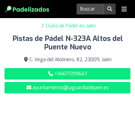
Clubs de Pádel en Jaén
Pistas de Pádel N-323A Altos del
Puente Nuevo
C. Vega del Molinero, 82, 23009, Jaén
+34617399647
ayuntamiento@laguardiadejaen.es