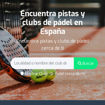
Encuentra pistas y
clubs de pádel en
España
Encuentra pistas y clubs de pádel
cerca de ti
Buscar
Mostrar Clubs de Pádel cerca de mí