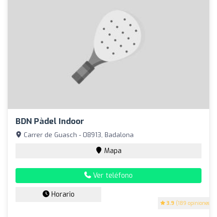
BDN Pàdel Indoor
Carrer de Guasch - 08913, Badalona
Mapa
Ver teléfono
Horario
3.9
(189 opiniones)