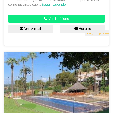
como piscinas cubi...
Seguir leyendo
Ver teléfono
Ver e-mail
Horario
4
(199 opiniones)