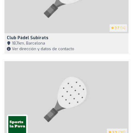
3.7
(14)
Club Pàdel Subirats
18,7km, Barcelona
Ver dirección y datos de contacto
3.9
(199)