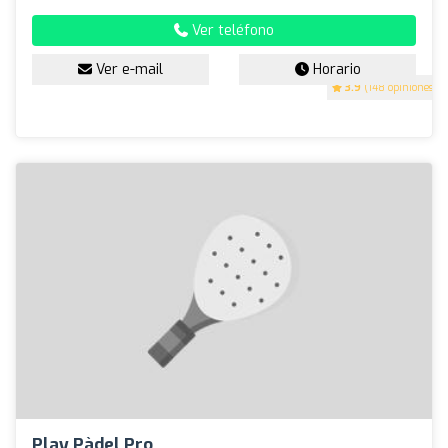
Ver teléfono
Ver e-mail
Horario
3.9
(148 opiniones)
Play Pàdel Pro