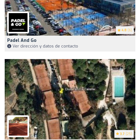
4.8
(6)
Padel And Go
Ver dirección y datos de contacto
3.7
(25)