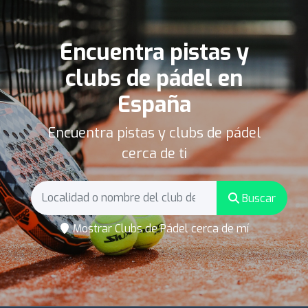
Encuentra pistas y
clubs de pádel en
España
Encuentra pistas y clubs de pádel
cerca de ti
Buscar
Mostrar Clubs de Pádel cerca de mí