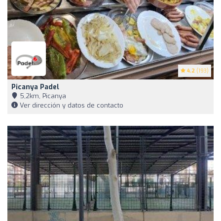
4.2
(193)
Picanya Padel
5,2km, Picanya
Ver dirección y datos de contacto