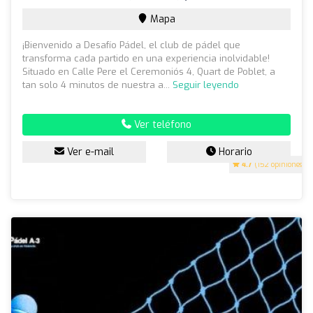
Mapa
¡Bienvenido a Desafío Pádel, el club de pádel que
transforma cada partido en una experiencia inolvidable!
Situado en Calle Pere el Ceremoniós 4, Quart de Poblet, a
tan solo 4 minutos de nuestra a...
Seguir leyendo
Ver teléfono
Ver e-mail
Horario
4.7
(152 opiniones)