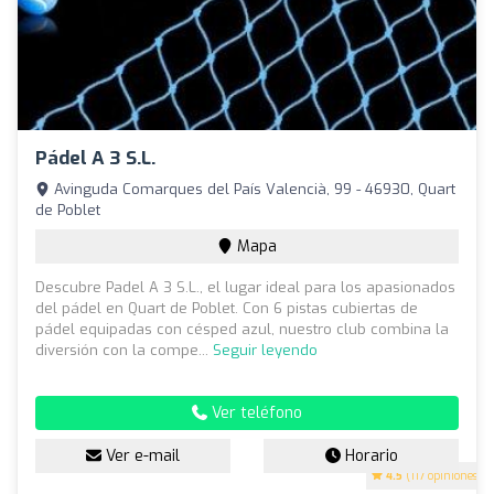
Pádel A 3 S.L.
Avinguda Comarques del País Valencià, 99 - 46930, Quart
de Poblet
Mapa
Descubre Padel A 3 S.L., el lugar ideal para los apasionados
del pádel en Quart de Poblet. Con 6 pistas cubiertas de
pádel equipadas con césped azul, nuestro club combina la
diversión con la compe...
Seguir leyendo
Ver teléfono
Ver e-mail
Horario
4.5
(117 opiniones)