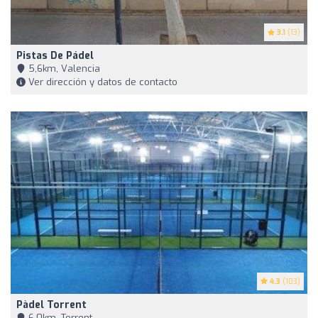
3.1
(13)
Pistas De Pádel
5,6km, Valencia
Ver dirección y datos de contacto
4.3
(103)
Pàdel Torrent
6,0km, Torrent