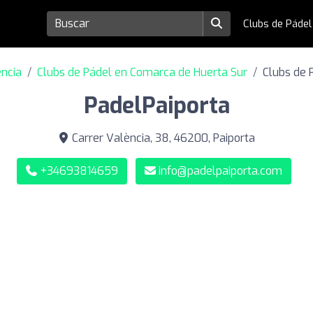
Clubs de Páde
encia
Clubs de Pádel en Comarca de Huerta Sur
Clubs de 
PadelPaiporta
Carrer València, 38, 46200, Paiporta
+34693814659
info@padelpaiporta.com