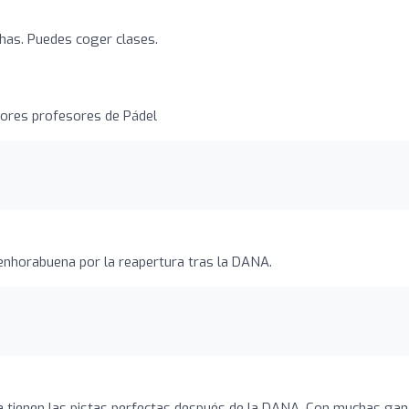
has. Puedes coger clases.
jores profesores de Pádel
enhorabuena por la reapertura tras la DANA.
a tienen las pistas perfectas después de la DANA. Con muchas ga