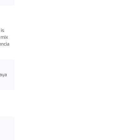
 is
 mix
encia
haya