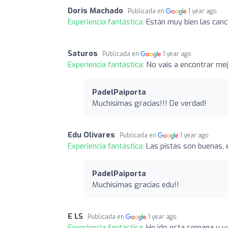
Doris Machado
Publicada en
1 year ago
Experiencia fantástica:
Están muy bien las canc
Saturos
Publicada en
1 year ago
Experiencia fantástica:
No vais a encontrar me
PadelPaiporta
Muchísimas gracias!!! De verdad!
Edu Olivares
Publicada en
1 year ago
Experiencia fantástica:
Las pistas son buenas, 
PadelPaiporta
Muchisimas gracias edu!!
E LS
Publicada en
1 year ago
Experiencia fantástica:
He ido esta semana y y