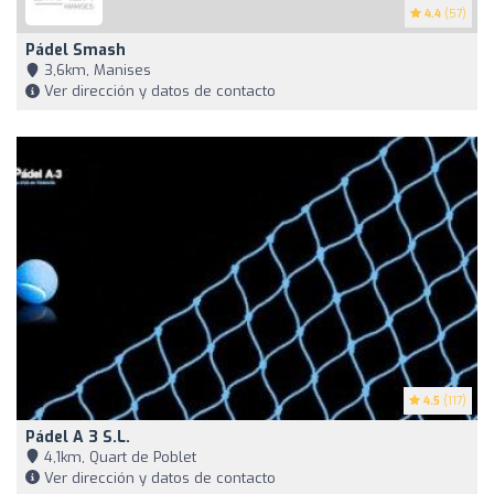
4.4
(57)
Pádel Smash
3,6km, Manises
Ver dirección y datos de contacto
4.5
(117)
Pádel A 3 S.L.
4,1km, Quart de Poblet
Ver dirección y datos de contacto