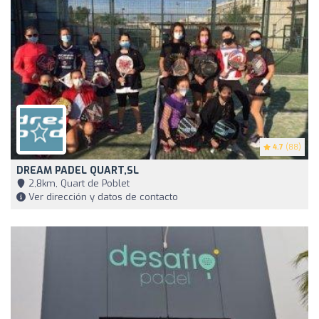
4.7
(88)
DREAM PADEL QUART,SL
2,8km, Quart de Poblet
Ver dirección y datos de contacto