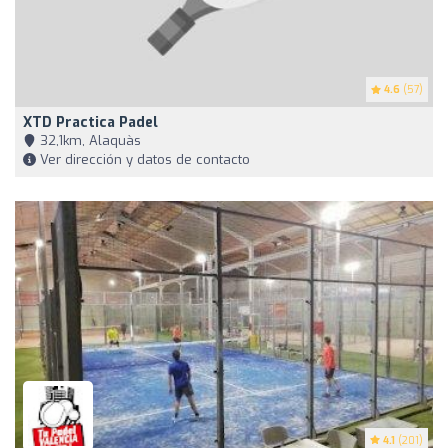
4.6
(57)
XTD Practica Padel
32,1km, Alaquàs
Ver dirección y datos de contacto
4.1
(201)