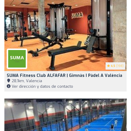
4.5
(198)
SUMA Fitness Club ALFAFAR | Gimnàs I Pàdel A València
28,1km, Valencia
Ver dirección y datos de contacto