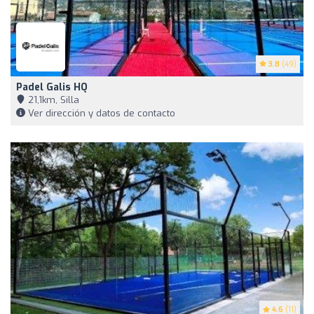
3.8
(49)
Padel Galis HQ
21,1km, Silla
Ver dirección y datos de contacto
4.6
(11)