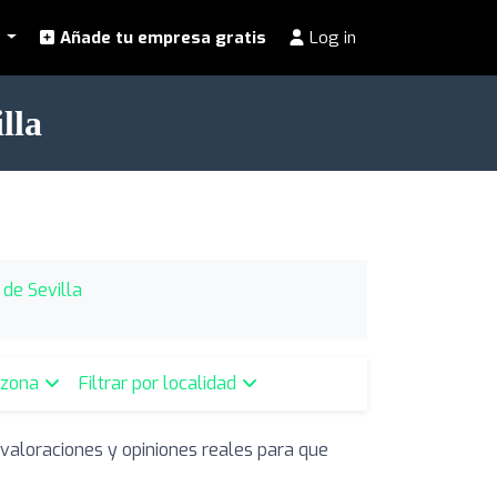
l
Añade tu empresa gratis
Log in
lla
 de Sevilla
r zona
Filtrar por localidad
 valoraciones y opiniones reales para que