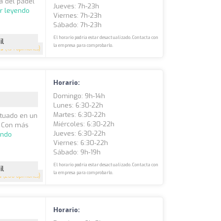
a del pádel
Jueves: 7h-23h
r leyendo
Viernes: 7h-23h
Sábado: 7h-23h
El horario podría estar desactualizado. Contacta con
il
la empresa para comprobarlo.
5
(134 opiniones)
Horario:
Domingo: 9h-14h
Lunes: 6:30-22h
Martes: 6:30-22h
ituado en un
Miércoles: 6:30-22h
a. Con más
Jueves: 6:30-22h
endo
Viernes: 6:30-22h
Sábado: 9h-19h
El horario podría estar desactualizado. Contacta con
il
la empresa para comprobarlo.
1
(200 opiniones)
Horario: