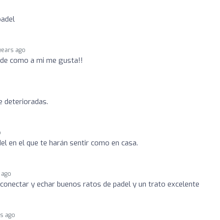
padel
years ago
lde como a mi me gusta!!
e deterioradas.
o
el en el que te harán sentir como en casa.
 ago
onectar y echar buenos ratos de padel y un trato excelente
rs ago