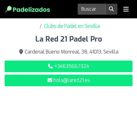
Clubs de Pádel en Sevilla
La Red 21 Padel Pro
Cardenal Bueno Monreal, 38, 41013, Sevilla
+34635667324
hola@lared21.es