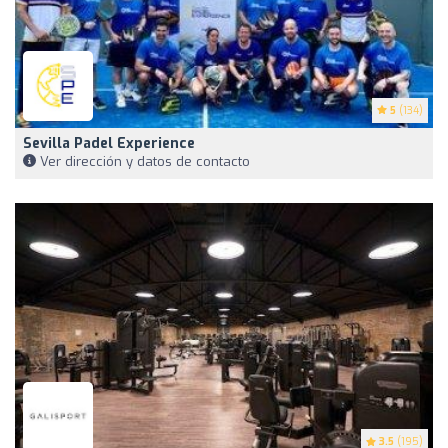
5
(134)
Sevilla Padel Experience
Ver dirección y datos de contacto
3.5
(195)