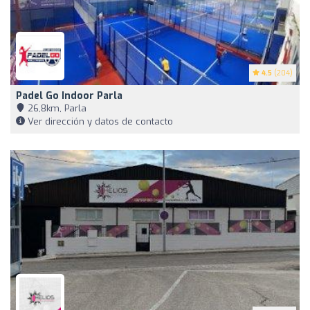
4.5
(204)
Padel Go Indoor Parla
26,8km, Parla
Ver dirección y datos de contacto