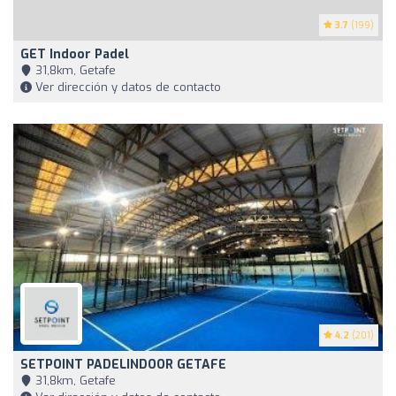
3.7
(199)
GET Indoor Padel
31,8km, Getafe
Ver dirección y datos de contacto
4.2
(201)
SETPOINT PADELINDOOR GETAFE
31,8km, Getafe