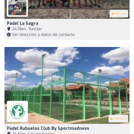
4.7
(44)
Pádel La Sagra
24,0km, Yuncler
Ver dirección y datos de contacto
4.4
(122)
Padel Rubuelos Club By Sportmadness
24,6km, Casarrubuelos