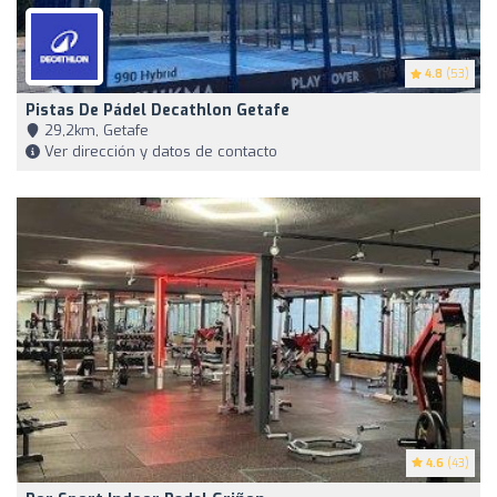
4.8
(53)
Pistas De Pádel Decathlon Getafe
29,2km, Getafe
Ver dirección y datos de contacto
4.6
(43)