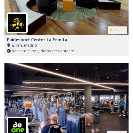
3.1
(199)
Paidesport Center La Ermita
8,1km, Madrid
Ver dirección y datos de contacto