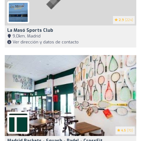
2.9
(224)
La Masó Sports Club
9,0km, Madrid
Ver dirección y datos de contacto
4.5
(70)
Madrid Rackets - Squash - Padel - CrossFit