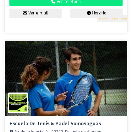
Ver teléfono
Ver e-mail
Horario
3.7
(182 opiniones)
Escuela De Tenis & Padel Somosaguas
Av. de la Iglesia, 9 - 28223, Pozuelo de Alarcón