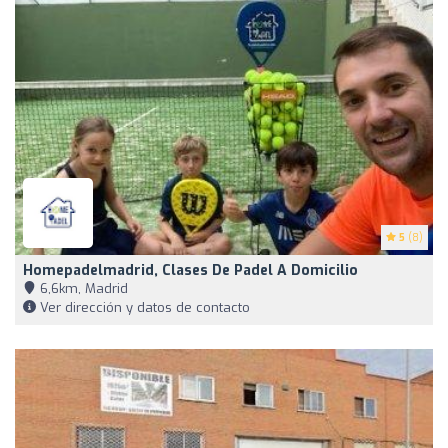
5
(8)
Homepadelmadrid, Clases De Padel A Domicilio
6,6km, Madrid
Ver dirección y datos de contacto