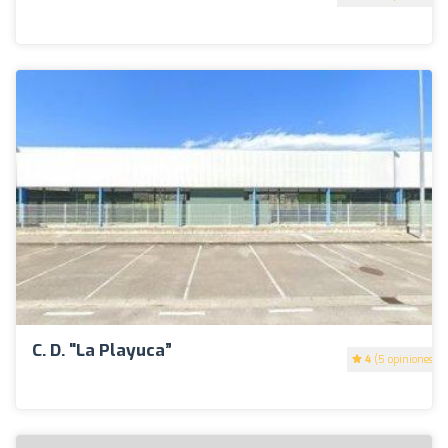
C. D. "La Playuca”
4
(5 opiniones)