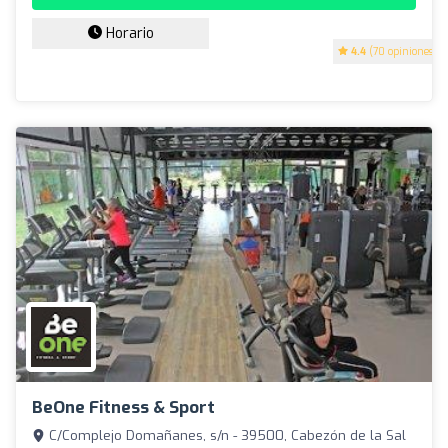
Horario
4.4
(70 opiniones)
BeOne Fitness & Sport
C/Complejo Domañanes, s/n - 39500, Cabezón de la Sal