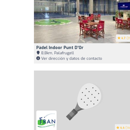
4.7
(3
Pàdel Indoor Punt D'Or
8,8km, Palafrugell
Ver dirección y datos de contacto
4.4
(14