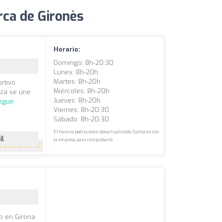
rca de Gironès
Horario:
Domingo: 8h-20:30
Lunes: 8h-20h
Martes: 8h-20h
rtivo
Miércoles: 8h-20h
eza se une
Jueves: 8h-20h
eguir
Viernes: 8h-20:30
Sábado: 8h-20:30
El horario podría estar desactualizado. Contacta con
il
la empresa para comprobarlo.
8
(200 opiniones)
jo en Girona