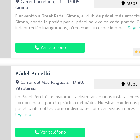
Carrer Barcelona, 232 - 17005,
Mapa
Girona
Bienvenido a Break Padel Girona, el club de pádel más emoci
Girona, donde la pasión por el pádel se vive en cada partido. C
indoor recién inauguradas, ofrecemos un espacio mod...
Segui
Ver teléfono
Pàdel Perelló
Carrer del Mas Falgàs, 2 - 17180,
Mapa
Vilablareix
En Pàdel Perelló, te invitamos a disfrutar de unas instalaciones
excepcionales para la práctica del pádel. Nuestras modernas 
pádel, tanto dobles como individuales, ofrecen vistas impres...
leyendo
Ver teléfono