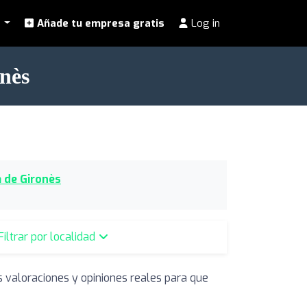
l
Añade tu empresa gratis
Log in
nès
 de Gironès
Filtrar por localidad
s valoraciones y opiniones reales para que