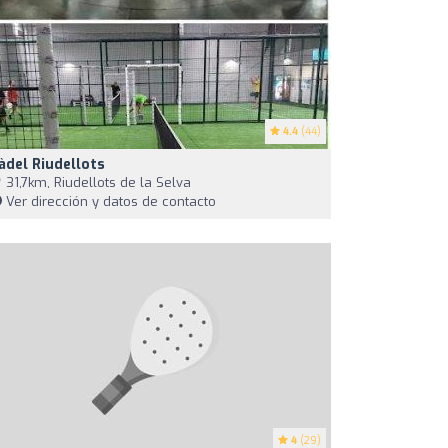
4.4
(44)
àdel Riudellots
31,7km, Riudellots de la Selva
Ver dirección y datos de contacto
4
(29)