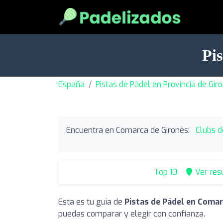
Pi
España
Pistas de Pádel en Provincia de Gir
Encuentra en Comarca de Gironès:
Clubs d
Top 10
Ver res
Esta es tu guía de
Pistas de Pádel en Comar
puedas comparar y elegir con confianza.