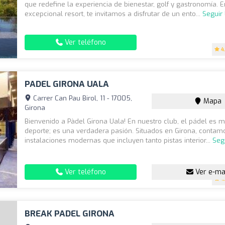
que redefine la experiencia de bienestar, golf y gastronomía. E
excepcional resort, te invitamos a disfrutar de un ento...
Seguir
Ver teléfono
4
PADEL GIRONA UALA
Carrer Can Pau Birol, 11 - 17005,
Mapa
Girona
Bienvenido a Pàdel Girona Uala! En nuestro club, el pádel es 
deporte; es una verdadera pasión. Situados en Girona, contam
instalaciones modernas que incluyen tanto pistas interior...
Seg
Ver teléfono
Ver e-ma
4
BREAK PADEL GIRONA