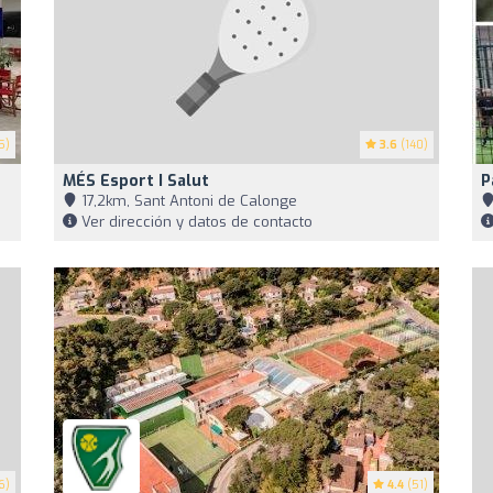
5)
3.6
(140)
MÉS Esport I Salut
P
17,2km, Sant Antoni de Calonge
Ver dirección y datos de contacto
6)
4.4
(51)