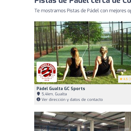
Pistas de Pádel cerca de C
Te mostramos Pistas de Pádel con mejores op
4.5
(1
Pàdel Gualta GC Sports
5,4km, Gualta
Ver dirección y datos de contacto