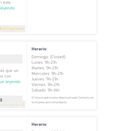
n este
 leyendo
.5
(213 opiniones)
Horario:
Domingo: (closed)
Lunes: 9h-21h
Martes: 9h-21h
más que un
Miércoles: 9h-21h
os con
Jueves: 9h-21h
uir leyendo
Viernes: 9h-21h
Sábado: 9h-14h
El horario podría estar desactualizado. Contacta con
il
la empresa para comprobarlo.
.6
(101 opiniones)
Horario: