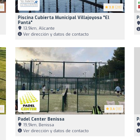
9)
3.8
(28)
Piscina Cubierta Municipal Villajoyosa "El
P
Pantà"
13,9km, Alicante
Ver dirección y datos de contacto
3)
3.4
(18)
Padel Center Benissa
P
19,9km, Benissa
Ver dirección y datos de contacto