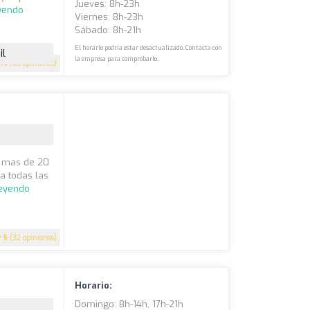
Jueves: 8h-23h
eyendo
Viernes: 8h-23h
Sábado: 8h-21h
El horario podría estar desactualizado. Contacta con
il
la empresa para comprobarlo.
4.4
(63 opiniones)
n mas de 20
a todas las
leyendo
5
(32 opiniones)
Horario:
Domingo: 8h-14h, 17h-21h