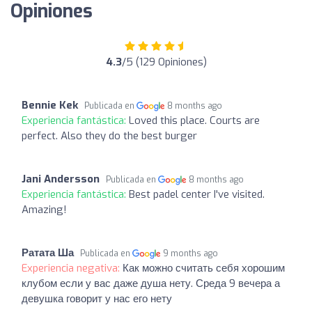
Opiniones
4.3
/5 (129 Opiniones)
Bennie Kek
Publicada en
8 months ago
Experiencia fantástica:
Loved this place. Courts are
perfect. Also they do the best burger
Jani Andersson
Publicada en
8 months ago
Experiencia fantástica:
Best padel center I've visited.
Amazing!
Ратата Ша
Publicada en
9 months ago
Experiencia negativa:
Как можно считать себя хорошим
клубом если у вас даже душа нету. Среда 9 вечера а
девушка говорит у нас его нету