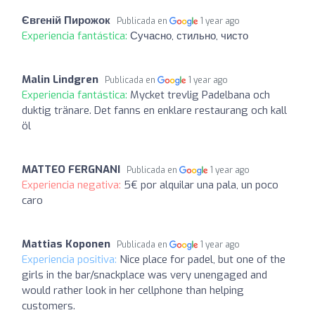
Євгеній Пирожок
Publicada en
1 year ago
Experiencia fantástica:
Сучасно, стильно, чисто
Malin Lindgren
Publicada en
1 year ago
Experiencia fantástica:
Mycket trevlig Padelbana och
duktig tränare. Det fanns en enklare restaurang och kall
öl
MATTEO FERGNANI
Publicada en
1 year ago
Experiencia negativa:
5€ por alquilar una pala, un poco
caro
Mattias Koponen
Publicada en
1 year ago
Experiencia positiva:
Nice place for padel, but one of the
girls in the bar/snackplace was very unengaged and
would rather look in her cellphone than helping
customers.