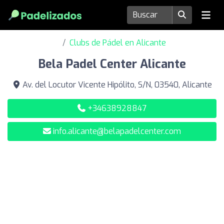
Clubs de Pádel en Alicante
Bela Padel Center Alicante
Av. del Locutor Vicente Hipólito, S/N, 03540, Alicante
+34638928847
info.alicante@belapadelcenter.com