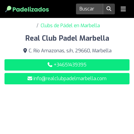
Clubs de Pádel en Marbella
Real Club Padel Marbella
C. Río Amazonas, s/n, 29660, Marbella
+34651439395
info@realclubpadelmarbella.com