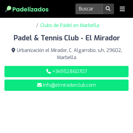
Clubs de Pádel en Marbella
Padel & Tennis Club - El Mirador
Urbanización el Mirador, C. Algarrobo, s/n, 29602,
Marbella
+34952860707
info@elmiradorclub.com