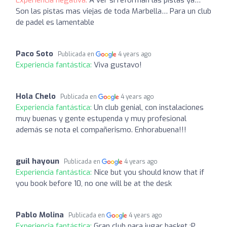
Experiencia negativa:
A ver si reforman las pistas ya…
Son las pistas mas viejas de toda Marbella… Para un club
de padel es lamentable
Paco Soto
Publicada en
4 years ago
Experiencia fantástica:
Viva gustavo!
Hola Chelo
Publicada en
4 years ago
Experiencia fantástica:
Un club genial, con instalaciones
muy buenas y gente estupenda y muy profesional
además se nota el compañerismo. Enhorabuena!!!
guil hayoun
Publicada en
4 years ago
Experiencia fantástica:
Nice but you should know that if
you book before 10, no one will be at the desk
Pablo Molina
Publicada en
4 years ago
Experiencia fantástica:
Gran club para jugar basket ;P ,