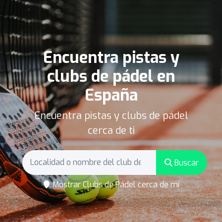
Encuentra pistas y
clubs de pádel en
España
Encuentra pistas y clubs de pádel
cerca de ti
Buscar
Mostrar Clubs de Pádel cerca de mí