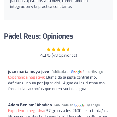
partidos ajustados a tu nivel, fomentando la
integración y la práctica constante.
Pàdel Reus: Opiniones
4.2
/5 (48 Opiniones)
jose maria moya jove
Publicada en
8 months ago
Experiencia negativa:
Llums de la pista central mol
deficiens , no es pot jugar aixi . Aigua de las duchas mol
freda i nia carchofas que no en surt de aigua
Adam Benjamí Abadías
Publicada en
1 year ago
Experiencia negativa:
37 graus a les 21:00 de la tarda/nit.
Ni una porta oberta de ventilació. Una calor, perillosa per