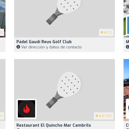
8)
4
(12)
Pádel Gaudí Reus Golf Club
M
Ver dirección y datos de contacto
6)
4.2
(198)
Restaurant El Quincho Mar Cambrils
C