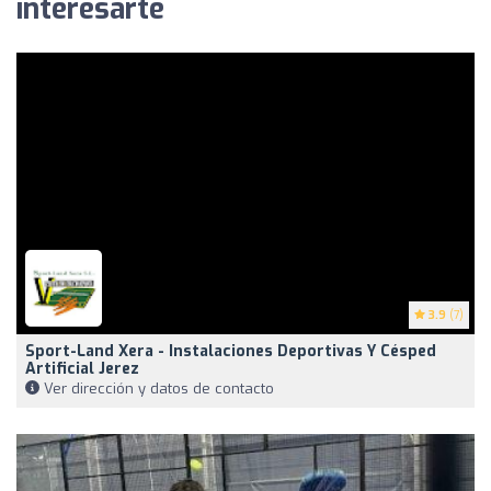
interesarte
3.9
(7)
Sport-Land Xera - Instalaciones Deportivas Y Césped
Artificial Jerez
Ver dirección y datos de contacto