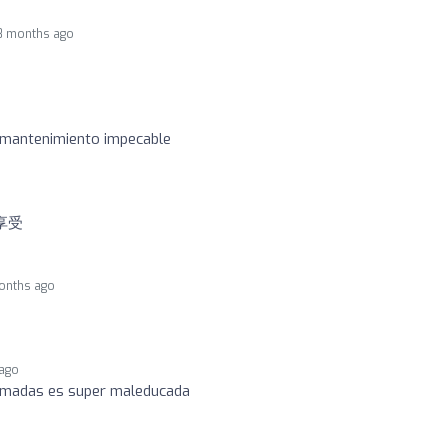
8 months ago
el mantenimiento impecable
享受
onths ago
 ago
llamadas es super maleducada