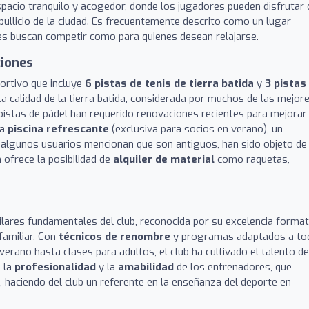
espacio tranquilo y acogedor, donde los jugadores pueden disfrutar 
l bullicio de la ciudad. Es frecuentemente descrito como un lugar
nes buscan competir como para quienes desean relajarse.
ciones
portivo que incluye
6 pistas de tenis de tierra batida
y
3 pistas
a calidad de la tierra batida, considerada por muchos de las mejor
 pistas de pádel han requerido renovaciones recientes para mejorar
na
piscina refrescante
(exclusiva para socios en verano), un
n algunos usuarios mencionan que son antiguos, han sido objeto de
 ofrece la posibilidad de
alquiler de material
como raquetas,
ilares fundamentales del club, reconocida por su excelencia format
familiar. Con
técnicos de renombre
y programas adaptados a to
rano hasta clases para adultos, el club ha cultivado el talento de
 la
profesionalidad
y la
amabilidad
de los entrenadores, que
o, haciendo del club un referente en la enseñanza del deporte en