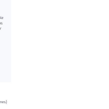
le
as
r
ones)