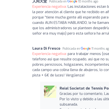
人间天堂
Publicada en
10 months ago
Experiencia negativa:
Las instalaciones estan b
la peor atención al cliente que he recibido en a
porque “tiene mucha gente alli esperando para
cuando AUN ESTABA HABLANDO, le he llamanda
que los administradores se planteen despedirla,
señor era muy majo) pero esta señora ha arru
Laura Di Fresco
Publicada en
11 months a
Experiencia negativa:
para trabajar menos (ose
telefono asi que resulte ocupado, asi que no 
pobres perezosos, holgazanes, incompetentes -
cada campo una colina llena de abujeros, lo con
pista + 6€ de luces! Vergüenza!
Reial Societat de Tennis P
Gracias por tu comentario, La
Por lo visto y debido a las úl
subsanada.