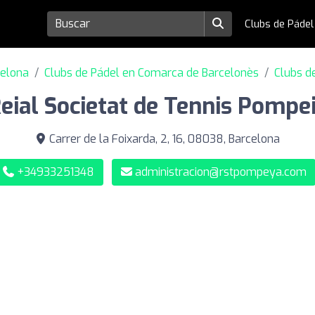
Clubs de Páde
celona
Clubs de Pádel en Comarca de Barcelonès
Clubs d
eial Societat de Tennis Pompe
Carrer de la Foixarda, 2, 16, 08038, Barcelona
+34933251348
administracion@rstpompeya.com