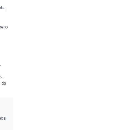
le,
pero
l
s,
a de
emos