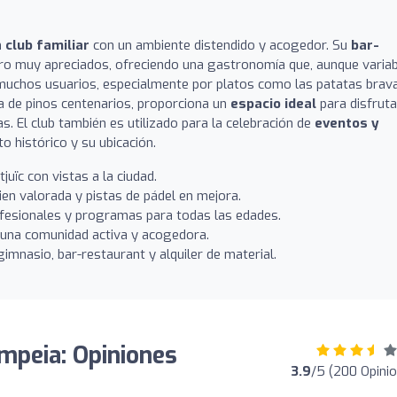
n
club familiar
con un ambiente distendido y acogedor. Su
bar-
ro muy apreciados, ofreciendo una gastronomía que, aunque variab
 muchos usuarios, especialmente por platos como las patatas brav
da de pinos centenarios, proporciona un
espacio ideal
para disfruta
. El club también es utilizado para la celebración de
eventos y
o histórico y su ubicación.
uïc con vistas a la ciudad.
en valorada y pistas de pádel en mejora.
esionales y programas para todas las edades.
 una comunidad activa y acogedora.
gimnasio, bar-restaurant y alquiler de material.
ompeia: Opiniones
3.9
/5 (200 Opini