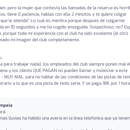
ien, pero la mujer que contesta las llamadas de la reserva es horrib
ños: tiene 0 paciencia, hablas con ella 2 minutos y te quiere colgar
 que le atienda”. Lo cual es mentira porque después de colgarme
 en 10 segundos y me ha cogido enseguida. Sospechoso, no? Es
 porque toda mi experiencia con el club ha sido excelente (el otro
inado mi imagen del club completamente.
go
a para trabajar nada), los empleados del club siempre ponen mal e
suena y los clients QUE PAGAN no pueden llamar y molestar a este
 MUY MAL, para no hablar de las condiciones de las pistas de teni
trario a lo que es una pista de tenis seria. Y se paga 18€ por 1 hor
ompeia
ura.
timas lluvias ha habido una avería en la línea telefónica que ya ten