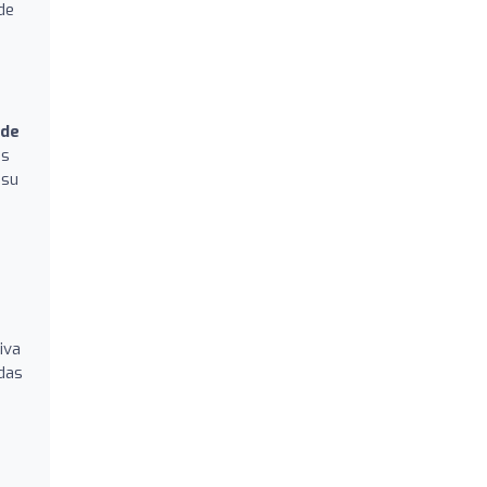
de
 de
es
 su
iva
das