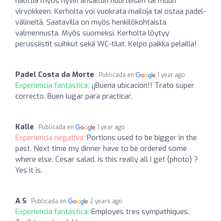
nauttia myös hyvin ansaitun huurteisen tai muun
virvokkeen. Kerholta voi vuokrata mailoja tai ostaa padel-
välineitä. Saatavilla on myös henkilökohtaista
valmennusta. Myös suomeksi. Kerholta löytyy
perussiistit suihkut sekä WC-tilat. Kelpo paikka pelailla!
Padel Costa da Morte
Publicada en
1 year ago
Experiencia fantástica:
¡¡Buena ubicación!! Trato super
correcto. Buen lugar para practicar.
Kalle
Publicada en
1 year ago
Experiencia negativa:
Portions used to be bigger in the
past. Next time my dinner have to be ordered some
where else. Cesar salad, is this really all I get (photo) ?
Yes it is.
A S
Publicada en
2 years ago
Experiencia fantástica:
Employes tres sympathiques.