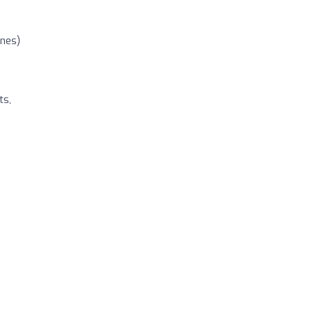
ones)
ts,