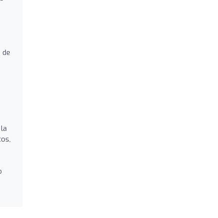
s de
 la
tos,
o