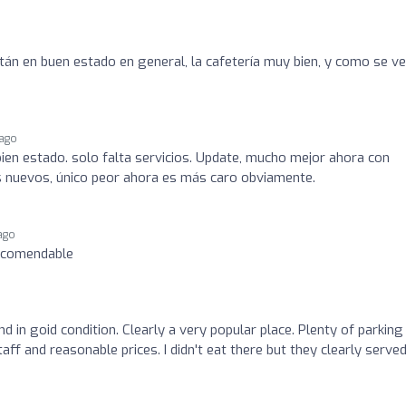
stán en buen estado en general, la cafetería muy bien, y como se ve
 ago
bien estado. solo falta servicios. Update, mucho mejor ahora con
as nuevos, único peor ahora es más caro obviamente.
ago
recomendable
o
 in goid condition. Clearly a very popular place. Plenty of parking
taff and reasonable prices. I didn't eat there but they clearly serve