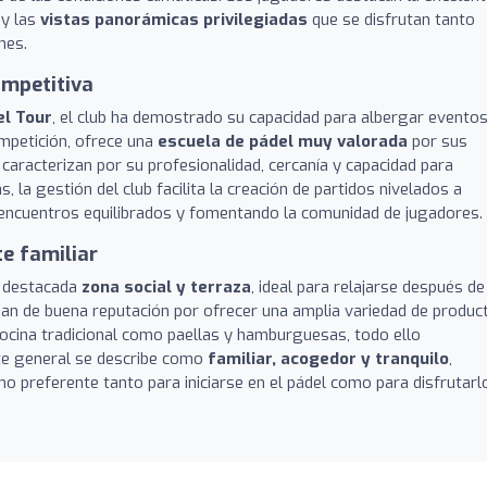
 y las
vistas panorámicas privilegiadas
que se disfrutan tanto
nes.
ompetitiva
l Tour
, el club ha demostrado su capacidad para albergar evento
ompetición, ofrece una
escuela de pádel muy valorada
por sus
caracterizan por su profesionalidad, cercanía y capacidad para
, la gestión del club facilita la creación de partidos nivelados a
ncuentros equilibrados y fomentando la comunidad de jugadores.
e familiar
a destacada
zona social y terraza
, ideal para relajarse después de
n de buena reputación por ofrecer una amplia variedad de produc
ocina tradicional como paellas y hamburguesas, todo ello
te general se describe como
familiar, acogedor y tranquilo
,
no preferente tanto para iniciarse en el pádel como para disfrutarl