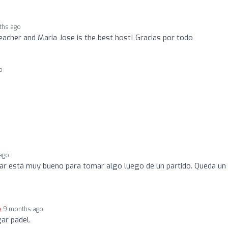
ths ago
teacher and Maria Jose is the best host! Gracias por todo
o
ago
gar está muy bueno para tomar algo luego de un partido. Queda un
9 months ago
ar padel.