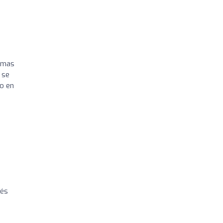
r mas
 se
do en
ués