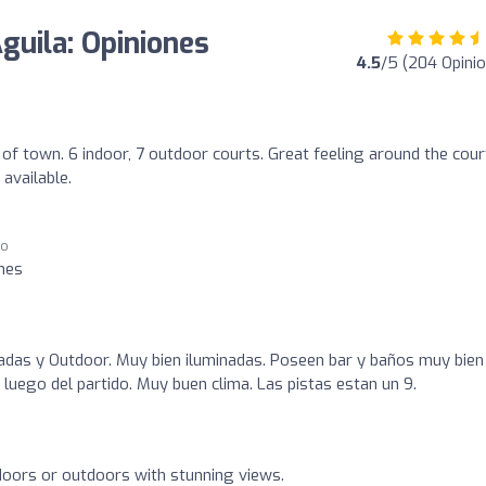
guila: Opiniones
4.5
/5 (204 Opini
t of town. 6 indoor, 7 outdoor courts. Great feeling around the cour
available.
go
ones
chadas y Outdoor. Muy bien iluminadas. Poseen bar y baños muy bien
luego del partido. Muy buen clima. Las pistas estan un 9.
doors or outdoors with stunning views.