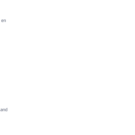
 en
 and
d