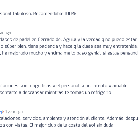
ersonal fabuloso. Recomendable 100%
ear ago
lases de padel en Cerrado del Águila y la verdad q no puedo esta
do súper bien, tiene paciencia y hace q la clase sea muy entretenida,
te, he mejorado mucho y encima me lo paso genial, si estas pensan
talaciones son magníficas y el personal super atento y amable.
entarte a descansar mientras te tomas un refrigerio
1 year ago
talaciones, servicios, ambiente y atención al cliente. Además, desp
a con vistas. El mejor club de la costa del sol sin duda!