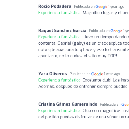
Rocio Podadera
Publicada en
1 year ago
Experiencia fantástica:
Magnífico lugar y el p
Raquel Sanchez Garcia
Publicada en
1 y
Experiencia fantástica:
Llevo un tiempo dando c
contenta. Gabriel (gaby) es un crack,explica to
nota q le apasiona lo q hace y eso lo transmi
apuntarte, no lo dudes, el sitio muy TOP!
Yara Oliveros
Publicada en
1 year ago
Experiencia fantástica:
Excelente club! Las ins
Además, después de entrenar siempre puedes s
Cristina Gámez Gumersindo
Publicada en
Experiencia fantástica:
Club con magníficas ins
del partido puedes disfrutar de una súper terraz