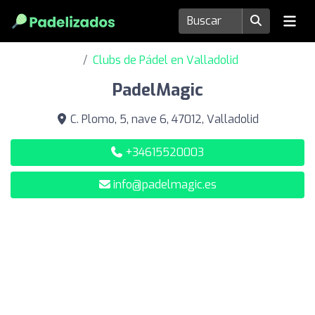
Clubs de Pádel en Valladolid
PadelMagic
C. Plomo, 5, nave 6, 47012, Valladolid
+34615520003
info@padelmagic.es