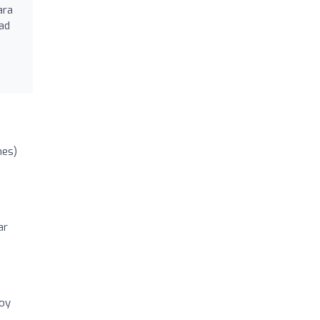
ara
dad
nes)
ar
soy