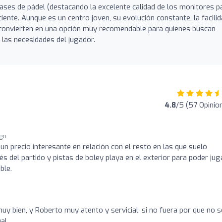
ses de pádel (destacando la excelente calidad de los monitores p
iente. Aunque es un centro joven, su evolución constante, la facili
o convierten en una opción muy recomendable para quienes buscan
 las necesidades del jugador.
4.8
/5 (57 Opinio
ago
un precio interesante en relación con el resto en las que suelo
s del partido y pistas de boley playa en el exterior para poder jug
ble.
uy bien, y Roberto muy atento y servicial, si no fuera por que no 
al.