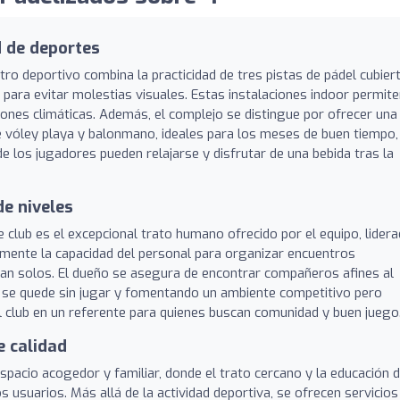
d de deportes
tro deportivo combina la practicidad de tres pistas de pádel cubier
para evitar molestias visuales. Estas instalaciones indoor permit
ciones climáticas. Además, el complejo se distingue por ofrecer una
e vóley playa y balonmano, ideales para los meses de buen tiempo,
los jugadores pueden relajarse y disfrutar de una bebida tras la
de niveles
e club es el excepcional trato humano ofrecido por el equipo, lider
mente la capacidad del personal para organizar encuentros
gan solos. El dueño se asegura de encontrar compañeros afines al
e se quede sin jugar y fomentando un ambiente competitivo pero
l club en un referente para quienes buscan comunidad y buen juego
e calidad
spacio acogedor y familiar, donde el trato cercano y la educación d
 usuarios. Más allá de la actividad deportiva, se ofrecen servicios