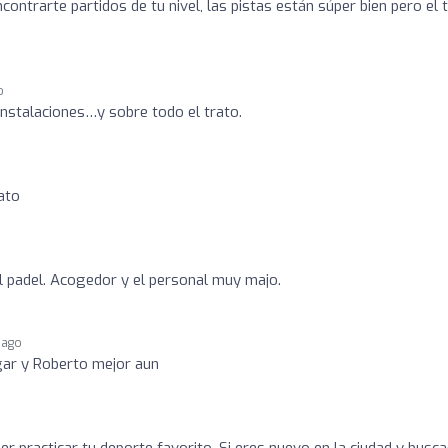
ontrarte partidos de tu nivel, las pistas están súper bien pero el 
o
nstalaciones…y sobre todo el trato.
ato
o
al padel. Acogedor y el personal muy majo.
 ago
gar y Roberto mejor aun
er practicar tu deporte favorito. Si eres nuevo en la ciudad y busc