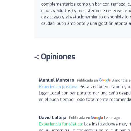
complementarios como un bar con terraza, cla
niños y adultos) y un sistema de reservas efic
de acceso y el estacionamiento disponible l
calidad, buen ambiente y una gestión atenta a
-: Opiniones
Manuel Montero
Publicada en
9 months 
Experiencia positiva:
Pistas en buen estado y a 
jugar.Local con bar para tomar una caña despué
en el buen tiempo.Todo totalmente recomenda
David Calleja
Publicada en
1 year ago
Experiencia fantástica:
Las instalaciones muy m
de la Cisterniga, lo convertiría en mi club habitu