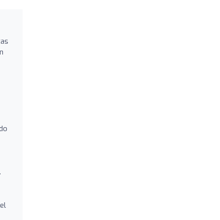
tas
en
ado
.
el