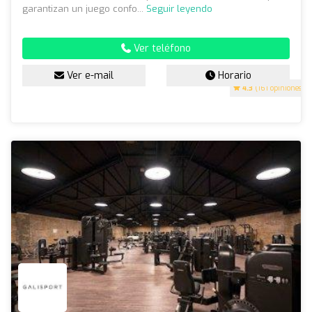
garantizan un juego confo...
Seguir leyendo
Ver teléfono
Ver e-mail
Horario
4.3
(161 opiniones)