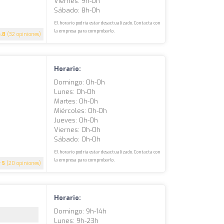
Viernes: 9h-0h
Sábado: 8h-0h
El horario podría estar desactualizado. Contacta con
la empresa para comprobarlo.
4.8
(32 opiniones)
Horario:
Domingo: 0h-0h
Lunes: 0h-0h
Martes: 0h-0h
Miércoles: 0h-0h
Jueves: 0h-0h
Viernes: 0h-0h
Sábado: 0h-0h
El horario podría estar desactualizado. Contacta con
la empresa para comprobarlo.
5
(20 opiniones)
Horario:
Domingo: 9h-14h
Lunes: 9h-23h