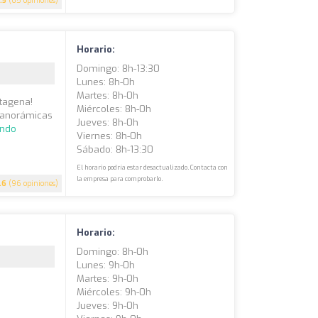
.5
(65 opiniones)
Horario:
Domingo: 8h-13:30
Lunes: 8h-0h
Martes: 8h-0h
rtagena!
Miércoles: 8h-0h
 panorámicas
Jueves: 8h-0h
endo
Viernes: 8h-0h
Sábado: 8h-13:30
El horario podría estar desactualizado. Contacta con
la empresa para comprobarlo.
.6
(96 opiniones)
Horario:
Domingo: 8h-0h
Lunes: 9h-0h
Martes: 9h-0h
Miércoles: 9h-0h
Jueves: 9h-0h