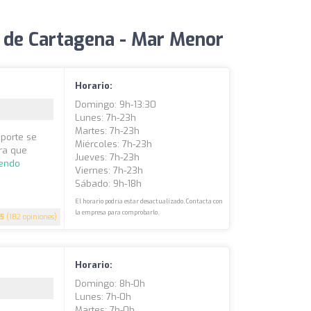
 de Cartagena - Mar Menor
Horario:
Domingo: 9h-13:30
Lunes: 7h-23h
Martes: 7h-23h
eporte se
Miércoles: 7h-23h
ara que
Jueves: 7h-23h
yendo
Viernes: 7h-23h
Sábado: 9h-18h
El horario podría estar desactualizado. Contacta con
la empresa para comprobarlo.
.5
(182 opiniones)
Horario:
Domingo: 8h-0h
Lunes: 7h-0h
Martes: 7h-0h