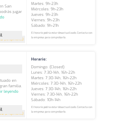
Martes: 9h-23h
 en San
Miércoles: 9h-23h
 podrás jugar
Jueves: 9h-23h
ndo
Viernes: 9h-23h
Sábado: 9h-21h
El horario podría estar desactualizado. Contacta con
il
la empresa para comprobarlo.
4.3
(36 opiniones)
Horario:
Domingo: (closed)
Lunes: 7:30-14h, 16h-22h
Martes: 7:30-14h, 16h-22h
ituado en
Miércoles: 7:30-14h, 16h-22h
gran familia.
Jueves: 7:30-14h, 16h-22h
ir leyendo
Viernes: 7:30-14h, 16h-22h
Sábado: 10h-14h
El horario podría estar desactualizado. Contacta con
il
la empresa para comprobarlo.
4.6
(21 opiniones)