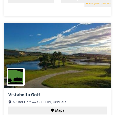
4.8
(191 opiniones)
Vistabella Golf
Av. del Golf, 447 - 03319, Orihuela
Mapa