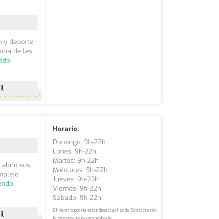
ón y deporte
 una de las
endo
il
2
(209 opiniones)
Horario:
Domingo: 9h-22h
Lunes: 9h-22h
Martes: 9h-22h
 abrió sus
Miércoles: 9h-22h
mplejo
Jueves: 9h-22h
yendo
Viernes: 9h-22h
Sábado: 9h-22h
El horario podría estar desactualizado. Contacta con
il
la empresa para comprobarlo.