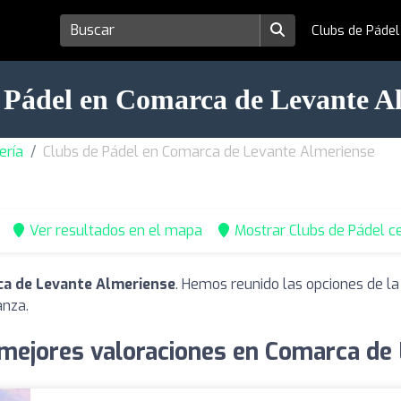
Clubs de Páde
 Pádel en Comarca de Levante A
ería
Clubs de Pádel en Comarca de Levante Almeriense
Ver resultados en el mapa
Mostrar Clubs de Pádel c
ca de Levante Almeriense
. Hemos reunido las opciones de la
anza.
 mejores valoraciones en Comarca de