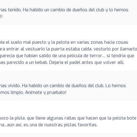
as tenido. Ha habido un cambio de dueños del club y lo hemos
!!
tenia el suelo mal puesto y la pelota en varias zonas hacia cosas
ara entrar al vestuario la puerta estaba caida, vesturio por llamarl
recia que habian salido de una película de terror… si tendria que
s parecido a un kebab. Dejaria el padel antes que volver alli.
as vivido. Ha habido un cambio de dueños del club. Lo hemos
emos limpio. Anímate y pruebalo!
poco la pista, que tiene algunas rallas que hacen que la pelota bot
a...aún así, es una de nuestras pistas favoritas.