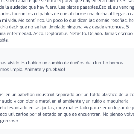
 el suelo aparte que se nota el polvo que hay en el ambiente. Si sa
de la suciedad que hay fuera. Las pistas pasables.Eso si, su vendin
uarios fueron los culpables de que al darme una ducha al llegar a c
mi vida. Me sentí rico. Un poco lo que dicen las demás reseñas, he
dría decir que no se han limpiado ninguna vez desde entonces, 5
lguna enfermedad. Asco. Deplorable. Nefasto. Dejado. Jamás escribo
able.
as vivido. Ha habido un cambio de dueños del club. Lo hemos
emos limpio. Anímate y pruebalo!
, en un pabellon industrial separado por un toldo plastico de la z
sucio y con olor a metal en el ambiente y un ruido a maquinaria
uelo levantado en las juntas, muy mal estado para ser un lugar de
co utilizarlos por el estado en que se encuentran. No pienso volve
ergonzoso