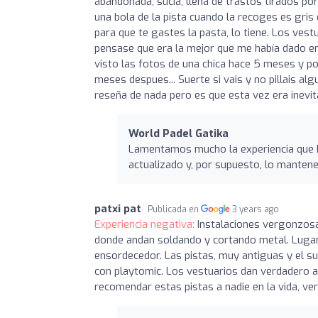
abandonada, sucia, llena de trastos tirados por
una bola de la pista cuando la recoges es gris 
para que te gastes la pasta, lo tiene. Los vest
pensase que era la mejor que me había dado en 
visto las fotos de una chica hace 5 meses y po
meses despues... Suerte si vais y no pillais a
reseña de nada pero es que esta vez era inevit
World Padel Gatika
Lamentamos mucho la experiencia que h
actualizado y, por supuesto, lo manten
patxi pat
Publicada en
3 years ago
Experiencia negativa:
Instalaciones vergonzosas
donde andan soldando y cortando metal. Lugar 
ensordecedor. Las pistas, muy antiguas y el s
con playtomic. Los vestuarios dan verdadero as
recomendar estas pistas a nadie en la vida, v