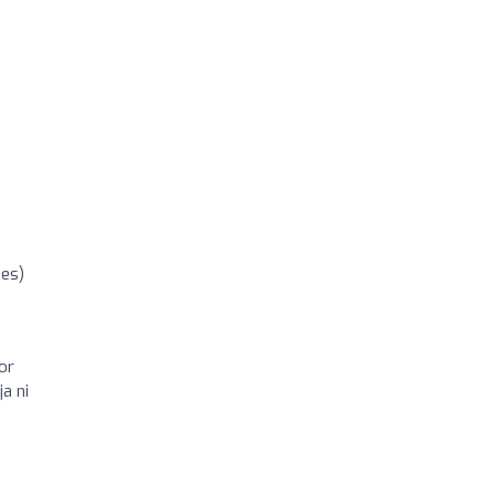
nes)
or
a ni