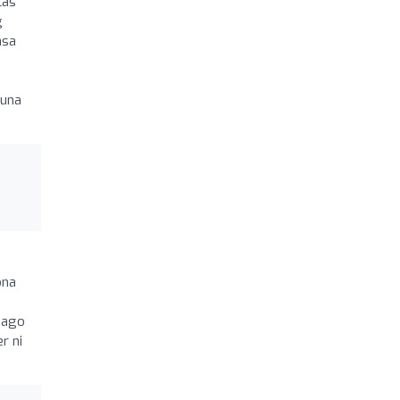
cas
g
asa
 una
ona
 pago
r ni