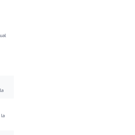
dual
la
 la