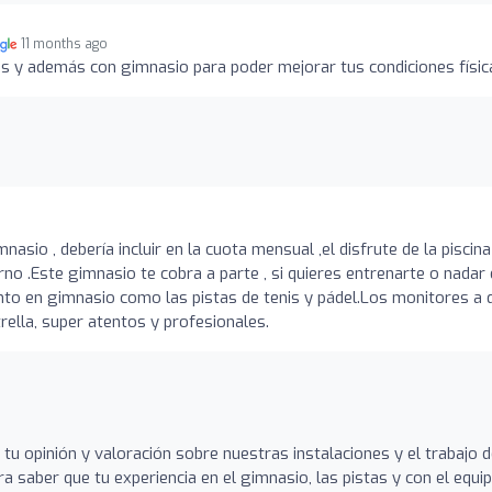
11 months ago
is y además con gimnasio para poder mejorar tus condiciones física
asio , debería incluir en la cuota mensual ,el disfrute de la piscina
rno .Este gimnasio te cobra a parte , si quieres entrenarte o nadar 
anto en gimnasio como las pistas de tenis y pádel.Los monitores a 
rella, super atentos y profesionales.
tu opinión y valoración sobre nuestras instalaciones y el trabajo 
 saber que tu experiencia en el gimnasio, las pistas y con el equi