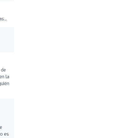
s...
 de
en la
quién
de
po es