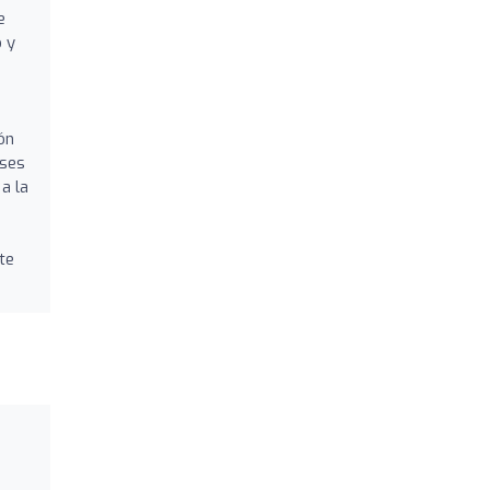
e
o y
ón
eses
a la
te