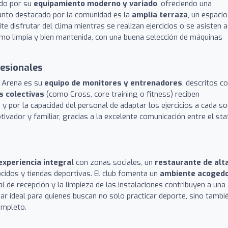
ido por su
equipamiento moderno y variado
, ofreciendo una
unto destacado por la comunidad es la
amplia terraza
, un espacio
ite disfrutar del clima mientras se realizan ejercicios o se asisten a
omo limpia y bien mantenida, con una buena selección de máquinas
fesionales
n Arena es su
equipo de monitores y entrenadores
, descritos 
s colectivas
(como Cross, core training o fitness) reciben
por la capacidad del personal de adaptar los ejercicios a cada so
ivador y familiar, gracias a la excelente comunicación entre el sta
experiencia integral
con zonas sociales, un
restaurante de alt
idos y tiendas deportivas. El club fomenta un
ambiente acoged
l de recepción y la limpieza de las instalaciones contribuyen a una
gar ideal para quienes buscan no solo practicar deporte, sino tambi
ompleto.