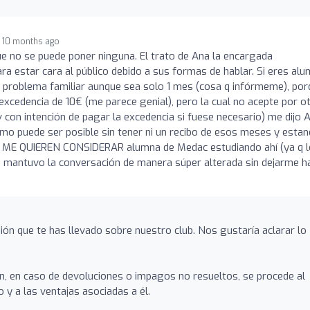
10 months ago
e no se puede poner ninguna. El trato de Ana la encargada
 estar cara al público debido a sus formas de hablar. Si eres al
problema familiar aunque sea solo 1 mes (cosa q infórmeme), por
excedencia de 10€ (me parece genial), pero la cual no acepte por o
v con intención de pagar la excedencia si fuese necesario) me dijo 
ómo puede ser posible sin tener ni un recibo de esos meses y esta
NO ME QUIEREN CONSIDERAR alumna de Medac estudiando ahí (ya q 
mantuvo la conversación de manera súper alterada sin dejarme h
n que te has llevado sobre nuestro club. Nos gustaría aclarar lo
ión, en caso de devoluciones o impagos no resueltos, se procede al
 y a las ventajas asociadas a él.