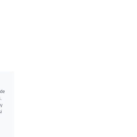
 de
,
 y
í