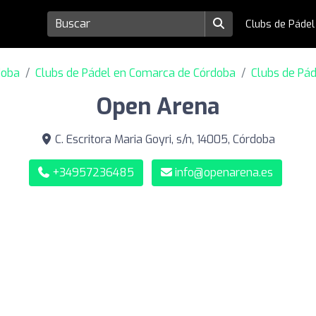
Clubs de Páde
doba
Clubs de Pádel en Comarca de Córdoba
Clubs de Pá
Open Arena
C. Escritora Maria Goyri, s/n, 14005, Córdoba
+34957236485
info@openarena.es