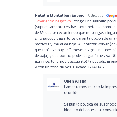
Natalia Montalbán Espejo
Publicada en
Experiencia negativa:
Pongo una estrella porqu
(supuestamente) es bastante nefasto como para
de Medac te recomiendo que no tengas ningún 
sino puedes pagarlo te darán la opción de una 
motivos y me di de baja. Al intentar volver (ob
que tenía sin pagar 3 meses (sigo sin saber c
de baja) y que por no poder pagar 1 mes ya 
alumnos tenemos descuento) la susodicha ana 
y con un tono de voz elevado. GRACIAS
Open Arena
Lamentamos mucho la impresió
ocurrido:
Según la política de suscripc
bloqueo del acceso al convenio