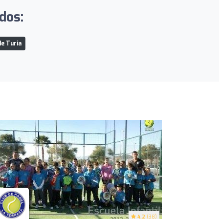
ados:
e Turia
4.2
(38)