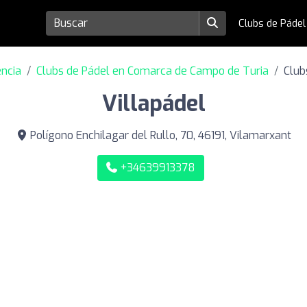
Clubs de Páde
encia
Clubs de Pádel en Comarca de Campo de Turia
Club
Villapádel
Polígono Enchilagar del Rullo, 70, 46191, Vilamarxant
+34639913378