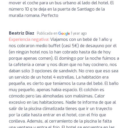
mover el coche para un bus urbano al lado del hotel. El
número 10 q te deja en la puerta de Santiago de la
muralla romana. Perfecto
Beatriz Díaz
Publicada en
1 year ago
Experiencia negativa:
Viajamos con un bebé de 1 año y
nos cobraron medio buffet (casi 5€) de desayuno por él
(en ningún hotel nos lo han cobrado hasta día de hoy
porque apenas comen). El domingo por la noche fuimos a
la cafetería a cenar y nos dicen que no hay cocinero, nos
daban sólo 3 opciones de sandwich. No creo que eso sea
un servicio de un hotel 4 estrellas. La habitación era
pequeña, es cierto que teníamos la cuna del bebé. El baño
muy pequeño, apenas había espacio. El colchón es
cómodo pero las almohadas son malísimas. Calor
excesivo en las habitaciones. Nadie te informa de que al
salir de la piscina climatizada tienes que ir un trayecto
por la calle hasta entrar en el hotel, con el frío que
conlleva. Además, al cerramiento de la piscina le falta
una ventana y entra el frío. El hotel se encuentra en las