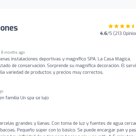
iones
4.6
/5 (213 Opini
8 months ago
uenas instalaciones deportivas y magnífico SPA. La Casa Mágica,
tado de conservación. Sorprende su magnífica decoración. El servi
lia variedad de productos y precios muy correctos.
go
n família Un spa se lujo
rcelas grandes y llanas. Con toma de luz y fuentes de agua cerca
rbacoas. Pequeño súper con lo básico. Se puede encargar pan y pa