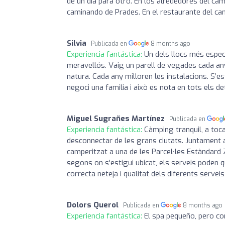
de un dia para otro. En los alrededores del cam
caminando de Prades. En el restaurante del c
Silvia
Publicada en
8 months ago
Experiencia fantástica:
Un dels llocs més especia
meravellós. Vaig un parell de vegades cada any
natura. Cada any milloren les instalacions. S’e
negoci una familia i això es nota en tots els 
Miguel Sugrañes Martínez
Publicada en
Experiencia fantástica:
Càmping tranquil, a toc
desconnectar de les grans ciutats. Juntament
camperitzat a una de les Parcel·les Estàndard Z
segons on s'estigui ubicat, els serveis poden que
correcta neteja i qualitat dels diferents servei
Dolors Querol
Publicada en
8 months ago
Experiencia fantástica:
El spa pequeño, pero co