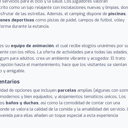
 servicios para el ocio y la salud. Los jugadores valoran
crito como un lujo relajante con instalaciones nuevas y limpias, do
isfrutar de las estrellas. Además, el camping dispone de
piscinas
,
iones deportivas
como pistas de pádel, campos de fútbol, vóley
forma durante la estancia.
 es su
equipo de animación
, el cual recibe elogios unánimes por s
mente con los niños. La oferta de actividades para todas las edades,
agym para adultos, crea un ambiente vibrante y acogedor. El trato
cepción hasta el mantenimiento, hace que los visitantes se sientan
o y amigable.
entarios
sidad de opciones que incluyen
parcelas
amplias (algunas con som
odernos y bien equipados, y alojamientos temáticos únicos. Los
los
baños y duchas
, así como la comodidad de contar con una
onde se valora la calidad de la comida y la amabilidad del servicio. 
venida para ellas añaden un toque especial a esta experiencia