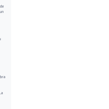
nde
 un
u
bra
La