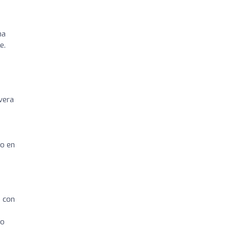
na
e.
vera
ro en
s con
io