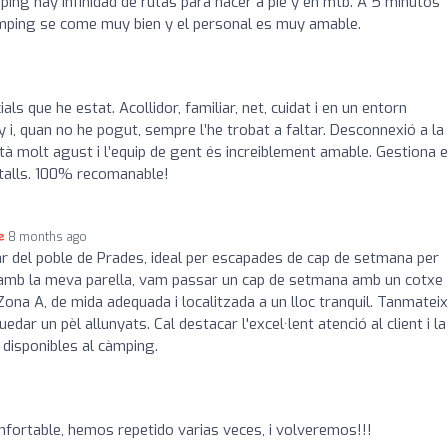
ping hay infinidad de rutas para hacer a pie y en mtb. A 5 minutos
amping se come muy bien y el personal es muy amable.
ls que he estat. Acollidor, familiar, net, cuidat i en un entorn
 i, quan no he pogut, sempre l’he trobat a faltar. Desconnexió a la
stà molt agust i l’equip de gent és increiblement amable. Gestiona e
detalls. 100% recomanable!
8 months ago
ar del poble de Prades, ideal per escapades de cap de setmana per
 amb la meva parella, vam passar un cap de setmana amb un cotxe
ona A, de mida adequada i localitzada a un lloc tranquil. Tanmateix
dar un pèl allunyats. Cal destacar l'excel·lent atenció al client i la
s disponibles al càmping.
nfortable, hemos repetido varias veces, i volveremos!!!