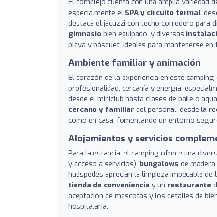
El complejo cuenta con una amplia variedad de
especialmente el
SPA y circuito termal
, des
destaca el jacuzzi con techo corredero para d
gimnasio
bien equipado, y diversas
instalac
playa y básquet, ideales para mantenerse en 
Ambiente familiar y animación
El corazón de la experiencia en este camping
profesionalidad, cercanía y energía, especial
desde el miniclub hasta clases de baile o aqu
cercano y familiar
del personal, desde la re
como en casa, fomentando un entorno segur
Alojamientos y servicios complem
Para la estancia, el camping ofrece una diver
y acceso a servicios),
bungalows
de madera m
huéspedes aprecian la limpieza impecable de 
tienda de conveniencia
y un
restaurante
d
aceptación de mascotas y los detalles de bien
hospitalaria.