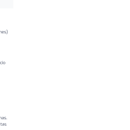
ones)
cio
nas.
stas