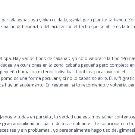
 parcela espaciosa y bien cuidada, genial para plantar la tienda. Zo
spa, no defrauda. Lo del jacuzzi con el techo que se abre es la lech
 spa. Hay varios tipos de cabañas, yo solo valoraré la tipo "Prima
ividades y excursiones en la zona, cabaña pequeña pero completa en
 pequeña barbacoa exterior individual. Contras: para invierno el
 pomo de una forma peculiar y si no lo sabes se abre. El wifi gratis
os hay un suplemento. En resumen: sí lo recomiendo y volvería, pe
ojamos y todas en parcela , la verdad que estamos súper contento
 gran amabilidad por parte de los empleados , te solucionan en la
 necesites y sin problemas , yo personalmente hago uso del gimnas