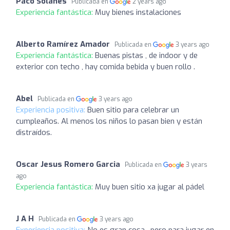
Paco Solanes
Publicada en
2 years ago
Experiencia fantástica:
Muy bienes instalaciones
Alberto Ramírez Amador
Publicada en
3 years ago
Experiencia fantástica:
Buenas pistas , de indoor y de
exterior con techo , hay comida bebida y buen rollo .
Abel
Publicada en
3 years ago
Experiencia positiva:
Buen sitio para celebrar un
cumpleaños. Al menos los niños lo pasan bien y están
distraídos.
Oscar Jesus Romero Garcia
Publicada en
3 years
ago
Experiencia fantástica:
Muy buen sitio xa jugar al pádel
J A H
Publicada en
3 years ago
Experiencia positiva:
No es gran cosa , pero para jugar en