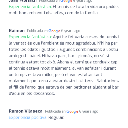
Joan Floriach
Publicada en
6 years ago
Experiencia fantástica:
El tennis de tota la vida ara paddel
molt bon ambient i els Jefes, com de la família
Raimon
Publicada en
6 years ago
Experiencia fantástica:
Aquí he fet varia cursos de tennis i
la veritat és que l'ambient és molt agradable. N'hi ha per
totes les edats i gustos, i algunes combinacions a l'estiu
amb golf i pàdel. Hi havia parc, bar i gimnàs, no sé si
continua estant tot això. Abans el camí que condueix cap
al tennis estava molt malament, el van asfaltar i durant
un temps estava millor, però el van esfaltar tant
malament que torna a estar destruit el terra. Salutacions
al fill de l'amo, que estava de ben petitonet ajudant al bar
d'aquí en els descansos.
Ramon Vilaseca
Publicada en
6 years ago
Experiencia positiva:
Regular.