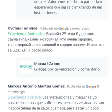
detalle. Valoramos mucho tu paciencia y
esperamos que sigas disfrutando de las
instalaciones.
Рустам Талипов
Publicada en
8 months ago
Experiencia fantástica:
Бассейн 25 м на 6 дорожек,
сауна типа хамам, но горячая, что очень здорово,
тренажерный зал с силовой и кардио зонами. И все это
за 5,50 €!!! Просто класс!
Inacua l'Arboç
Gracias por tu valoración y comentario
Marcos Antonio Martos Gomez
Publicada en
11
months ago
Experiencia positiva:
Las instalaciones y maquinas yo
para mí son más que suficientes, pero los vestuarios son
insoportables de la calor que hace, para estar un poco