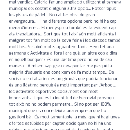
mal ventilat. Caldria fer una ampliació utilitzant el terreny
municipal del costat o alguna altra opció... Potser tipus
les pistes de pàdel... No cal fer obra de gran
envergadura... Hi ha diferents opcions però no hi ha cap
mena d'interès... El menyspreu també es fa evident cap
als treballadors... Sort que tot i així són molt eficients i
malgrat tot fan molt bé la seva feina i les classes també
molt bé...Per això molts aguantem tant... Hem fet una
setmana d'Activitats a fora i ara què, un altre cop a dins
en aquell búnquer? És una llàstima però no va de cap
manera... A mi em sap greu desapuntar-me perquè la
majoria d'usuaris ens coneixem de fa molt temps... De
socis no en faltarien, és un gimnàs que podria funcionar,
és una llàstima perquè és molt important per l'Arboç ...
les activitats esportives socialment són molt
importants... i que es la ineptitud de Ferrovial provoqui
tot això no ho podem permetre... Si no pot ser 100%
municipal que es concedeixi a una empresa que ho
gestioni bé... És molt lamentable, a més, que hi hagi unes
ofertes estúpides per captar socis quan no hi ha uns
mínims per oferir un bon servei als ja existents, molts