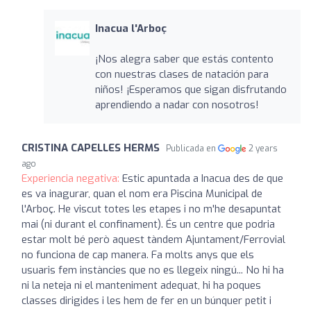
Inacua l'Arboç
¡Nos alegra saber que estás contento
con nuestras clases de natación para
niños! ¡Esperamos que sigan disfrutando
aprendiendo a nadar con nosotros!
CRISTINA CAPELLES HERMS
Publicada en
2 years
ago
Experiencia negativa:
Estic apuntada a Inacua des de que
es va inagurar, quan el nom era Piscina Municipal de
l'Arboç. He viscut totes les etapes i no m'he desapuntat
mai (ni durant el confinament). És un centre que podria
estar molt bé però aquest tàndem Ajuntament/Ferrovial
no funciona de cap manera. Fa molts anys que els
usuaris fem instàncies que no es llegeix ningú... No hi ha
ni la neteja ni el manteniment adequat, hi ha poques
classes dirigides i les hem de fer en un búnquer petit i