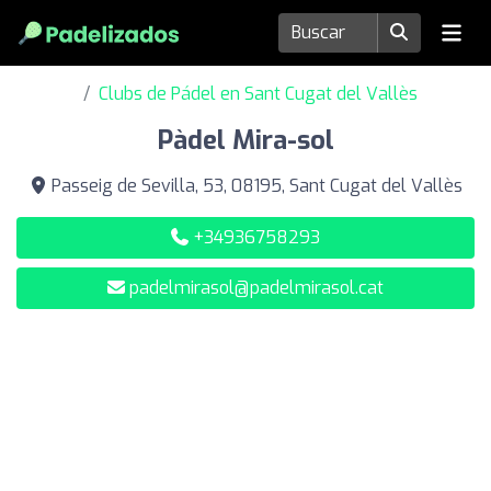
Clubs de Pádel en Sant Cugat del Vallès
Pàdel Mira-sol
Passeig de Sevilla, 53, 08195, Sant Cugat del Vallès
+34936758293
padelmirasol@padelmirasol.cat