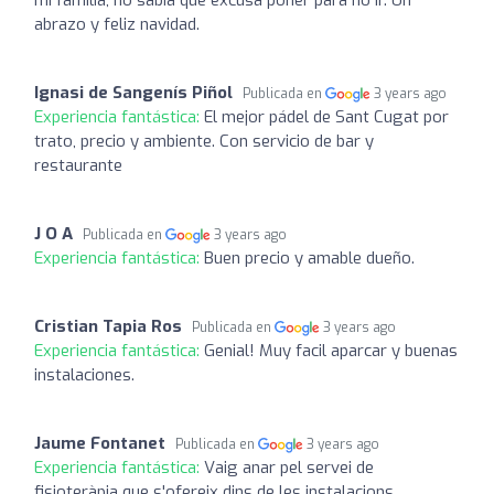
mi familia, no sabía que excusa poner para no ir. Un
abrazo y feliz navidad.
Ignasi de Sangenís Piñol
Publicada en
3 years ago
Experiencia fantástica:
El mejor pádel de Sant Cugat por
trato, precio y ambiente. Con servicio de bar y
restaurante
J O A
Publicada en
3 years ago
Experiencia fantástica:
Buen precio y amable dueño.
Cristian Tapia Ros
Publicada en
3 years ago
Experiencia fantástica:
Genial! Muy facil aparcar y buenas
instalaciones.
Jaume Fontanet
Publicada en
3 years ago
Experiencia fantástica:
Vaig anar pel servei de
fisioteràpia que s'ofereix dins de les instalacions.