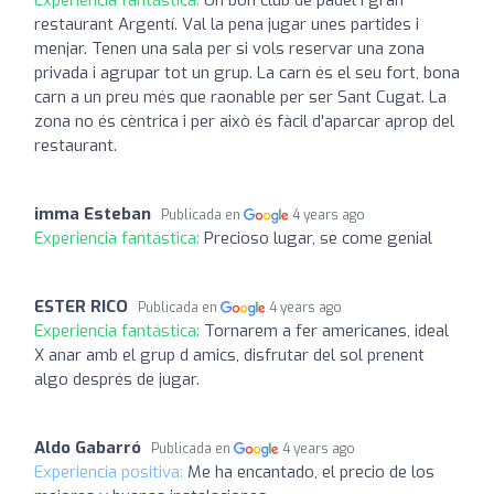
Experiencia fantástica:
Un bon club de pàdel i gran
restaurant Argentí. Val la pena jugar unes partides i
menjar. Tenen una sala per si vols reservar una zona
privada i agrupar tot un grup. La carn és el seu fort, bona
carn a un preu més que raonable per ser Sant Cugat. La
zona no és cèntrica i per això és fàcil d'aparcar aprop del
restaurant.
imma Esteban
Publicada en
4 years ago
Experiencia fantástica:
Precioso lugar, se come genial
ESTER RICO
Publicada en
4 years ago
Experiencia fantástica:
Tornarem a fer americanes, ideal
X anar amb el grup d amics, disfrutar del sol prenent
algo després de jugar.
Aldo Gabarró
Publicada en
4 years ago
Experiencia positiva:
Me ha encantado, el precio de los