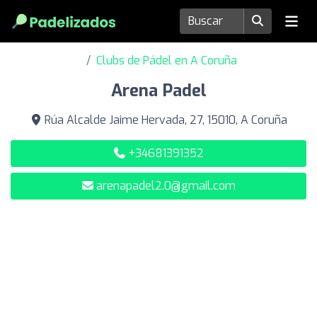
Clubs de Pádel en A Coruña
Arena Padel
Rúa Alcalde Jaime Hervada, 27, 15010, A Coruña
+34681391352
arenapadel2.0@gmail.com