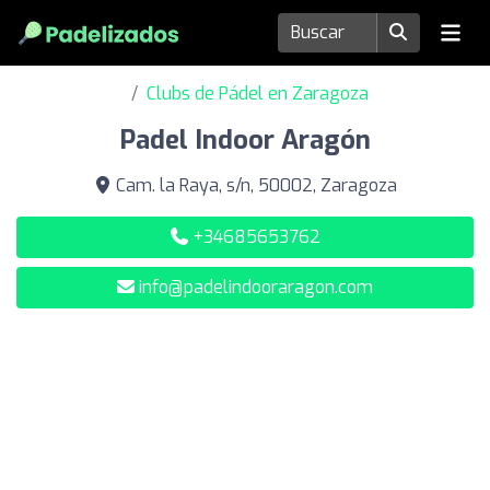
Clubs de Pádel en Zaragoza
Padel Indoor Aragón
Cam. la Raya, s/n, 50002, Zaragoza
+34685653762
info@padelindooraragon.com