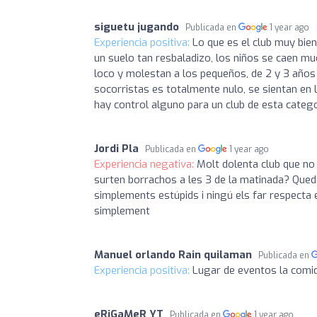
siguetu jugando
Publicada en
1 year ago
Experiencia positiva:
Lo que es el club muy bien
un suelo tan resbaladizo, los niños se caen mu
loco y molestan a los pequeños, de 2 y 3 años 
socorristas es totalmente nulo, se sientan en 
hay control alguno para un club de esta cate
Jordi Pla
Publicada en
1 year ago
Experiencia negativa:
Molt dolenta club que no 
surten borrachos a les 3 de la matinada? Queden
simplements estúpids i ningú els far respecta e
simplement
Manuel orlando Rain quilaman
Publicada en
Experiencia positiva:
Lugar de eventos la comi
eRiGaMeR YT
Publicada en
1 year ago