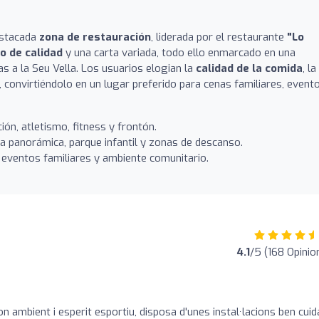
estacada
zona de restauración
, liderada por el restaurante
"Lo
o de calidad
y una carta variada, todo ello enmarcado en una
as a la Seu Vella. Los usuarios elogian la
calidad de la comida
, la
, convirtiéndolo en un lugar preferido para cenas familiares, event
ción, atletismo, fitness y frontón.
 panorámica, parque infantil y zonas de descanso.
 eventos familiares y ambiente comunitario.
4.1
/5 (168 Opinio
n ambient i esperit esportiu, disposa d'unes instal·lacions ben cui