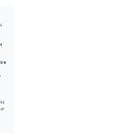
us
n
ire
o
nte
que