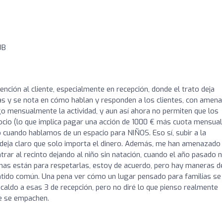
UB
ención al cliente, especialmente en recepción, donde el trato deja
 y se nota en cómo hablan y responden a los clientes, con amen
ago mensualmente la actividad, y aun así ahora no permiten que los
 socio (lo que implica pagar una acción de 1000 € más cuota mensual
o cuando hablamos de un espacio para NIÑOS. Eso sí, subir a la
e deja claro que solo importa el dinero. Además, me han amenazado
ntrar al recinto dejando al niño sin natación, cuando el año pasado 
rmas están para respetarlas, estoy de acuerdo, pero hay maneras d
 sentido común. Una pena ver cómo un lugar pensado para familias se
 caldo a esas 3 de recepción, pero no diré lo que pienso realmente
ue se empachen.