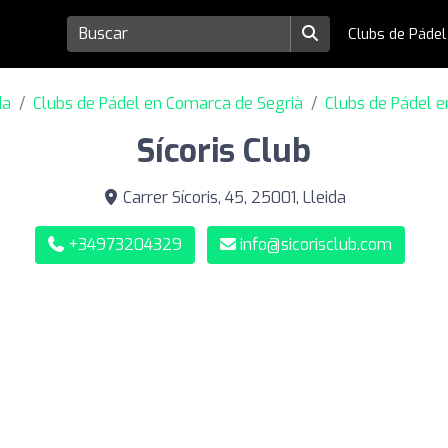
Clubs de Páde
da
Clubs de Pádel en Comarca de Segrià
Clubs de Pádel e
Sícoris Club
Carrer Sícoris, 45, 25001, Lleida
+34973204329
info@sicorisclub.com