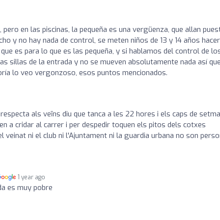
, pero en las piscinas, la pequeña es una vergüenza, que allan pues
cho y no hay nada de control, se meten niños de 13 y 14 años hacer
que es para lo que es las pequeña, y si hablamos del control de lo
las sillas de la entrada y no se mueven absolutamente nada así qu
goría lo veo vergonzoso, esos puntos mencionados.
respecta als veïns diu que tanca a les 22 hores i els caps de setm
 a cridar al carrer i per despedir toquen els pitos dels cotxes
l veinat ni el club ni l'Ajuntament ni la guardia urbana no son pers
1 year ago
da es muy pobre