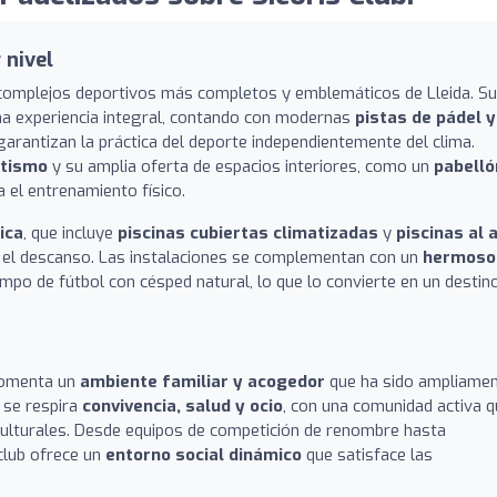
 nivel
s complejos deportivos más completos y emblemáticos de Lleida. S
na experiencia integral, contando con modernas
pistas de pádel y
e garantizan la práctica del deporte independientemente del clima.
etismo
y su amplia oferta de espacios interiores, como un
pabelló
 el entrenamiento físico.
ica
, que incluye
piscinas cubiertas climatizadas
y
piscinas al a
 el descanso. Las instalaciones se complementan con un
hermoso
ampo de fútbol con césped natural, lo que lo convierte en un destin
 fomenta un
ambiente familiar y acogedor
que ha sido ampliame
 se respira
convivencia, salud y ocio
, con una comunidad activa 
 culturales. Desde equipos de competición de renombre hasta
club ofrece un
entorno social dinámico
que satisface las