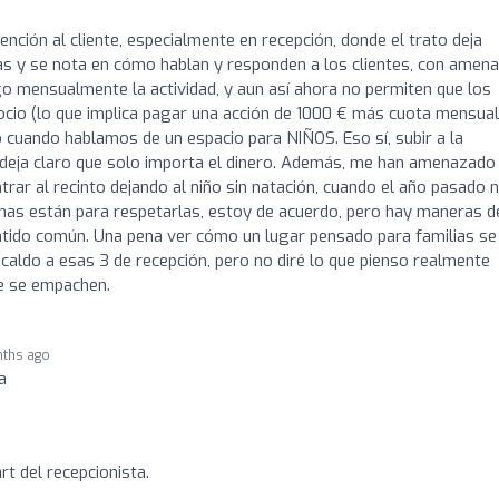
ención al cliente, especialmente en recepción, donde el trato deja
 y se nota en cómo hablan y responden a los clientes, con amen
ago mensualmente la actividad, y aun así ahora no permiten que los
 socio (lo que implica pagar una acción de 1000 € más cuota mensual
o cuando hablamos de un espacio para NIÑOS. Eso sí, subir a la
e deja claro que solo importa el dinero. Además, me han amenazado
ntrar al recinto dejando al niño sin natación, cuando el año pasado 
rmas están para respetarlas, estoy de acuerdo, pero hay maneras d
 sentido común. Una pena ver cómo un lugar pensado para familias se
 caldo a esas 3 de recepción, pero no diré lo que pienso realmente
ue se empachen.
nths ago
a
rt del recepcionista.