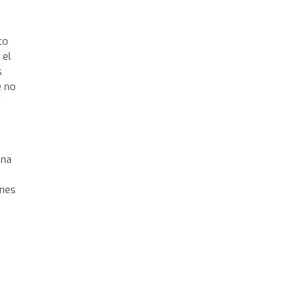
to
 el
s
e no
ana
ones