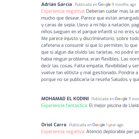
Adrián García
Publicada en
9 months ago
Experiencia negativa:
Deberían cuidar más la at
mucho que desear. Parece que están amargadas
y caras de sepia. Llevo a mi hijo a natación, p
niños jueguen en el parque infantil si no eres
Me parece injusto y discriminatorio, sobre tod
cafetería a consumir sí que lo permiten, lo qu
que si algún día olvido las tarjetas, no podré e
había ningún problema, eran flexibles. Las no
decir las cosas. Falta empatía, flexibilidad y
vuelve tan elitista y mal gestionado. Pondría a
porque no se publicaría la reseña Saludos y q
MOHAMAD EL KODINI
Publicada en
11 mo
Experiencia fantástica:
El mejor piscina de Lleid
Oriol Carro
Publicada en
1 year ago
Experiencia negativa:
Atenció deplorable per pa