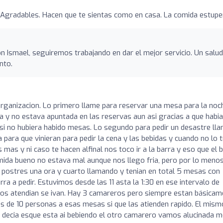
 Agradables. Hacen que te sientas como en casa. La comida estupe
ón Ismael, seguiremos trabajando en dar el mejor servicio. Un salu
nto.
rganizacion. Lo primero llame para reservar una mesa para la noc
ia y no estava apuntada en las reservas aun asi gracias a que habia
si no hubiera habido mesas. Lo segundo para pedir un desastre ll
 para que vinieran para pedir la cena y las bebidas y cuando no lo 
as y ni caso te hacen alfinal nos toco ir a la barra y eso que el 
omida bueno no estava mal aunque nos llego fria, pero por lo meno
 postres una ora y cuarto llamando y tenian en total 5 mesas con
rra a pedir. Estuvimos desde las 11 asta la 1:30 en ese intervalo de
los atendian se ivan. Hay 3 camareros pero siempre estan básicam
 de 10 personas a esas mesas si que las atienden rapido. El mism
os decia esque esta ai bebiendo el otro camarero vamos alucinada 