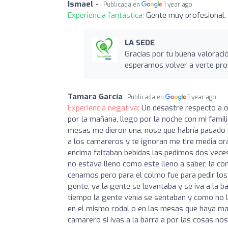
Ismael -
Publicada en
1 year ago
Experiencia fantástica:
Gente muy profesional.
LA SEDE
Gracias por tu buena valoraci
esperamos volver a verte pro
Tamara Garcia
Publicada en
1 year ago
Experiencia negativa:
Un desastre respecto a o
por la mañana, llego por la noche con mi famil
mesas me dieron una, nose que habría pasado 
a los camareros y te ignoran me tire media ora
encima faltaban bebidas las pedimos dos veces m
no estava lleno como este lleno a saber, la c
cenamos pero para el colmo fue para pedir los
gente, ya la gente se levantaba y se iva a la ba
tiempo la gente venia se sentaban y como no 
en el mismo rodal o en las mesas que haya mas
camarero si ivas a la barra a por las cosas n